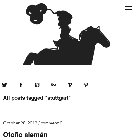
Twitter
Facebook
Instagram
500px
Vimeo
Pinterest
All posts tagged “
stuttgart
”
October 28, 2012
comment 0
Otoño alemán