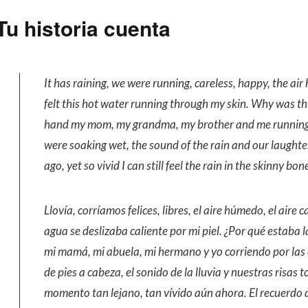
Tu historia cuenta
It has raining, we were running, careless, happy, the air
felt this hot water running through my skin. Why was th
hand my mom, my grandma, my brother and me running t
were soaking wet, the sound of the rain and our laughter
ago, yet so vivid I can still feel the rain in the skinny bone
Llovía, corríamos felices, libres, el aire húmedo, el aire 
agua se deslizaba caliente por mi piel. ¿Por qué estaba 
mi mamá, mi abuela, mi hermano y yo corriendo por las 
de pies a cabeza, el sonido de la lluvia y nuestras risas
momento tan lejano, tan vívido aún ahora. El recuerdo de 