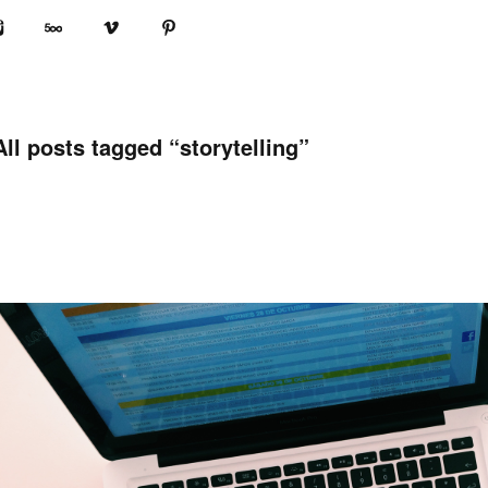
book
Instagram
500px
Vimeo
Pinterest
All posts tagged “
storytelling
”