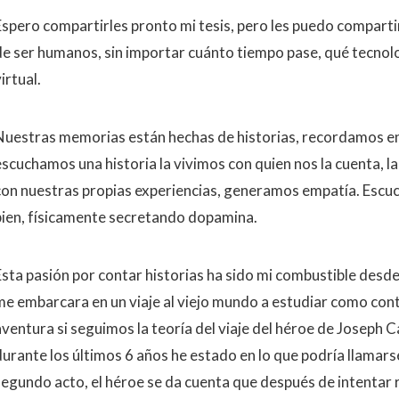
Espero compartirles pronto mi tesis, pero les puedo compartir
de ser humanos, sin importar cuánto tiempo pase, qué tecnolo
irtual.
Nuestras memorias están hechas de historias, recordamos en
escuchamos una historia la vivimos con quien nos la cuenta, 
con nuestras propias experiencias, generamos empatía. Escuc
bien, físicamente secretando dopamina.
Esta pasión por contar historias ha sido mi combustible desde
me embarcara en un viaje al viejo mundo a estudiar como conta
aventura si seguimos la teoría del viaje del héroe de Joseph C
urante los últimos 6 años he estado en lo que podría llamarse 
segundo acto, el héroe se da cuenta que después de intentar r