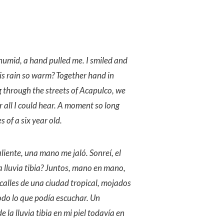
 humid, a hand pulled me. I smiled and
is rain so warm? Together hand in
hrough the streets of Acapulco, we
 all I could hear. A moment so long
s of a six year old.
caliente, una mano me jaló. Sonreí, el
la lluvia tibia? Juntos, mano en mano,
calles de una ciudad tropical, mojados
 todo lo que podía escuchar. Un
la lluvia tibia en mi piel todavía en