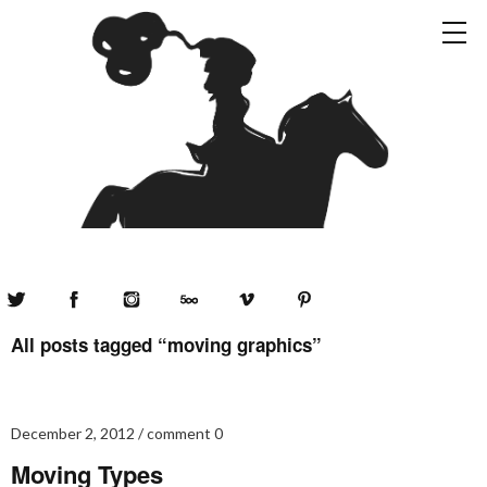
Twitter
Facebook
Instagram
500px
Vimeo
Pinterest
All posts tagged “
moving graphics
”
December 2, 2012
comment 0
Moving Types