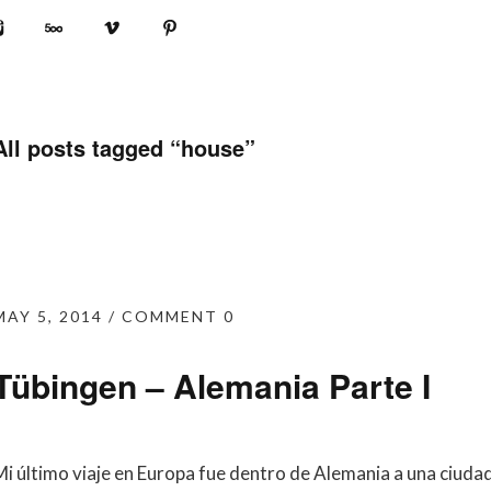
book
Instagram
500px
Vimeo
Pinterest
All posts tagged “
house
”
MAY 5, 2014
COMMENT 0
Tübingen – Alemania Parte I
Mi último viaje en Europa fue dentro de Alemania a una ciudad