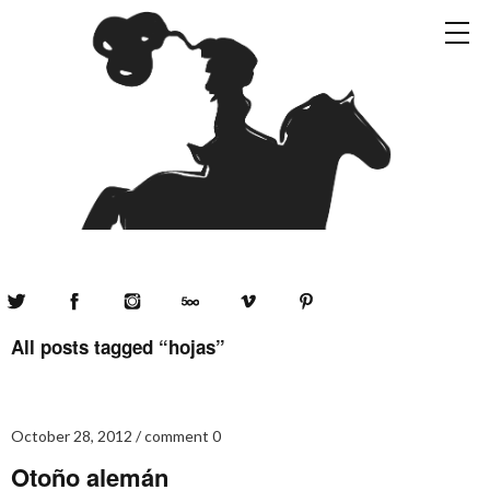
Twitter
Facebook
Instagram
500px
Vimeo
Pinterest
All posts tagged “
hojas
”
October 28, 2012
comment 0
Otoño alemán