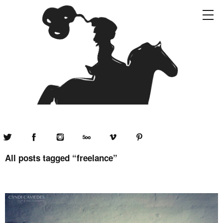
Twitter
Facebook
Instagram
500px
Vimeo
Pinterest
All posts tagged “
freelance
”