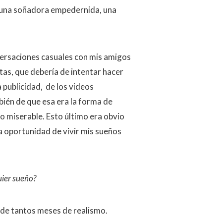
y una soñadora empedernida, una
versaciones casuales con mis amigos
tas, que debería de intentar hacer
 publicidad, de los videos
ién de que esa era la forma de
o miserable. Esto último era obvio
 oportunidad de vivir mis sueños
quier sueño?
s de tantos meses de realismo.