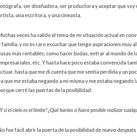
fotógrafa, ser diseñadora, ser productora y aceptar que so
rtista, una escritora, y una cineasta.
Muchas veces ha salido el tema de mi situación actual en con
y familia, y no es raro escuchar que tengo aspiraciones muy al
cosas más rentables, como hacer bodas, entrar al mundo de la
empresariales, etc. Y hasta hace poco estaba convencida tamb
actuar, hasta que me di cuenta que me sentía perdida y un poc
ya que me estaba negando a mi misma y me estaba negando la
orque cerré las puertas de la posibilidad.
Y si el cielo es el límite? ¿Qué harías si fuera posible realizar cual
No fue fácil abrir la puerta de la posibilidad de nuevo despué