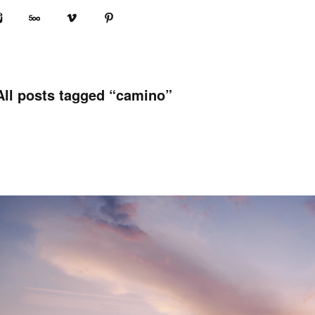
book
Instagram
500px
Vimeo
Pinterest
All posts tagged “
camino
”