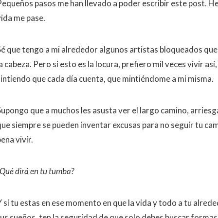
Pequeños pasos me han llevado a poder escribir este post. He 
vida me pase.
Sé que tengo a mi alrededor algunos artistas bloqueados qu
a cabeza. Pero si esto es la locura, prefiero mil veces vivir así
sintiendo que cada día cuenta, que mintiéndome a mi misma.
Supongo que a muchos les asusta ver el largo camino, arriesg
que siempre se pueden inventar excusas para no seguir tu cami
ena vivir.
¿Qué dirá en tu tumba?
Y si tu estas en ese momento en que la vida y todo a tu alred
tus sueños, ten la seguridad de que solo debes buscar forma