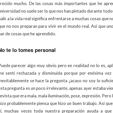
crecido mucho. De las cosas más importantes que he apren
universidad no suele ser lo que nos han pintado durante todo
Salir a la vida real significa enfrentarse a muchas cosas que
que no nos preparan para vivir en el mundo real. Así que uno
par de cosas que he aprendido.
No te lo tomes personal
Puede parecer algo muy obvio pero en realidad no lo es, ap
me sentí rechazada y disminuida porque por enésima vez 
inevitablemente se hace la pregunta ¿acaso no soy lo sufic
esta pregunta es un poco irrelevante, apenas ayer estaba vie
evista que era mala, mala iluminación, pose, expresión. Pero l
hizo probablemente piensa que hizo un buen trabajo. Así que 
sí, muchas veces toda nuestra preparación ayuda a que