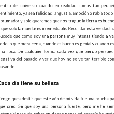
centro del universo cuando en realidad somos tan pequeñ
sentimiento, ya sea felicidad, angustia, emoción o rabia tod
abrumador y solo queremos que nos trague la tierra es buen
y que solo la muerte es irremediable. Recordar esta verdad h
Sucede que como soy una persona muy intensa tiendo a ve
todo lo que me suceda, cuando es bueno es genial y cuando 
una roca. De cualquier forma cada vez que pierdo perspec
negativa del pasado y ver que hoy no se ve tan terrible c
pasando.
Cada día tiene su belleza
Tengo que admitir que este año de mi vida fue una prueba par
que creo. Sé que soy una persona fuerte, pero me he sent
potencial pero sin saber en donde poner mi energía he cre