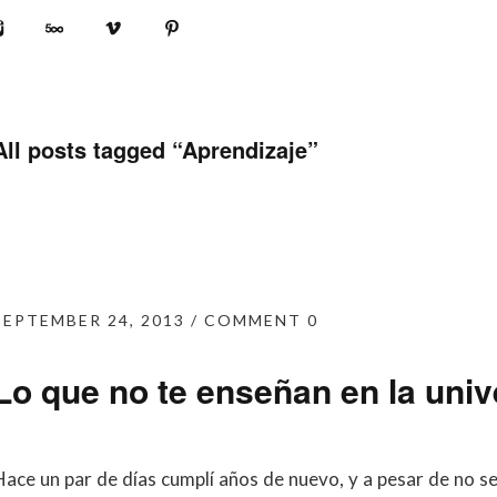
book
Instagram
500px
Vimeo
Pinterest
All posts tagged “
Aprendizaje
”
SEPTEMBER 24, 2013
COMMENT 0
Lo que no te enseñan en la univ
Hace un par de días cumplí años de nuevo, y a pesar de no se