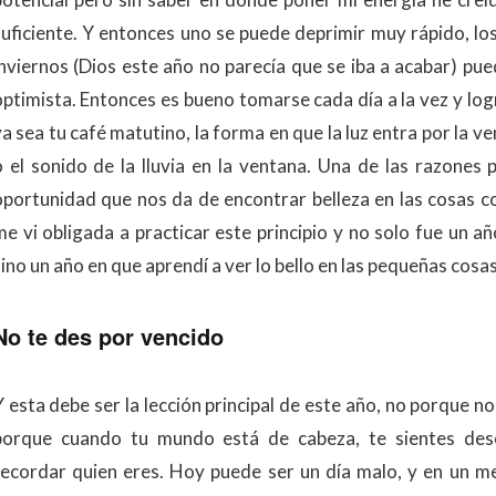
suficiente. Y entonces uno se puede deprimir muy rápido, los
inviernos (Dios este año no parecía que se iba a acabar) pue
optimista. Entonces es bueno tomarse cada día a la vez y log
ya sea tu café matutino, la forma en que la luz entra por la 
o el sonido de la lluvia en la ventana. Una de las razones 
oportunidad que nos da de encontrar belleza en las cosas c
me vi obligada a practicar este principio y no solo fue un 
ino un año en que aprendí a ver lo bello en las pequeñas cosas
No te des por vencido
Y esta debe ser la lección principal de este año, no porque n
porque cuando tu mundo está de cabeza, te sientes des
recordar quien eres. Hoy puede ser un día malo, y en un me