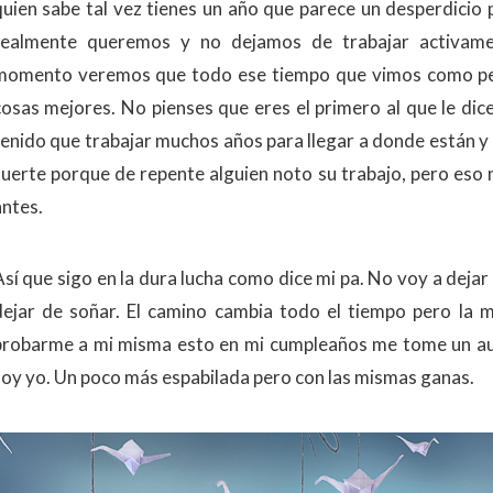
quien sabe tal vez tienes un año que parece un desperdicio
realmente queremos y no dejamos de trabajar activame
momento veremos que todo ese tiempo que vimos como pe
cosas mejores. No pienses que eres el primero al que le dic
tenido que trabajar muchos años para llegar a donde están y
suerte porque de repente alguien noto su trabajo, pero eso 
antes.
Así que sigo en la dura lucha como dice mi pa. No voy a dejar
dejar de soñar. El camino cambia todo el tiempo pero la 
probarme a mi misma esto en mi cumpleaños me tome un aut
soy yo. Un poco más espabilada pero con las mismas ganas.