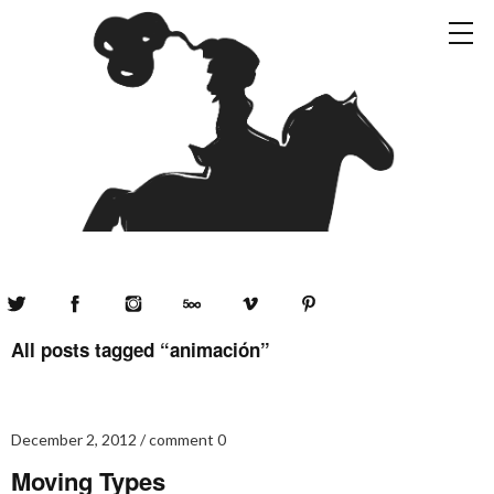
Twitter
Facebook
Instagram
500px
Vimeo
Pinterest
All posts tagged “
animación
”
December 2, 2012
comment 0
Moving Types